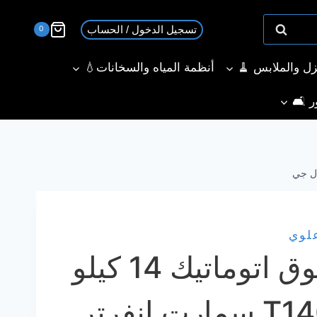
تسجيل الدخول / الحساب
0
نزل والملابس 🧹
أنظمة المياه والسخانات💧
ر 🛋️
لوي
غسالة Lg فوق اتوماتيك 14 كيلو
T1466NEHGU سمارت انفرتر