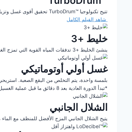
TurboDrum™‎
تتيح تكنولوجيا TurboDrum™‎ تحقيق أقوى غسل وتزيل أصعب الأوساخ من خلال تدفق قوي للمياه بتدوير الحلة والنابض في الاتجاه المعاكس.
شاهد الفيلم الكامل
خليط +3
ينشئ الخليط +3 تدفقات المياه القوية التي تمزج الغسيل ارتفاعًا وهبوطًا بشكل متكرر للحصول على نتيجة غسل متساوية.
غسل أولي أوتوماتيكي
بلمسة واحدة، يتم التخلص من البقع الصعبة. استريحي
*تبدأ الدورة العادية بعد 8 دقائق ما قبل عملية الغسيل.
الشلال الجانبي
يتيح الشلال الجانبي المزج الأفضل للمنظف مع الماء 