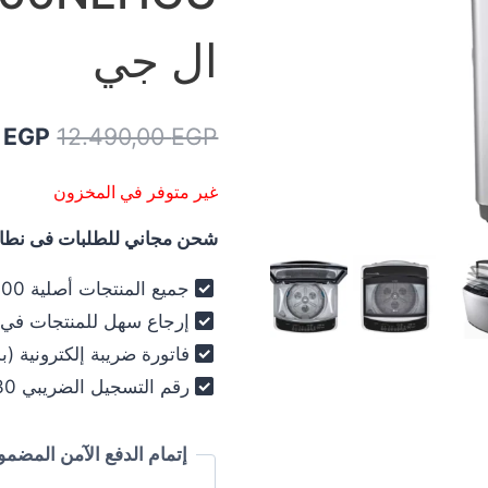
ال جي
السعر
0
EGP
12.490,00
EGP
الأصل
غير متوفر في المخزون
هو:
شحن مجاني للطلبات فى نطاق 
00 EGP.
جميع المنتجات أصلية 100% - فرز أول فقط .
إرجاع سهل للمنتجات في خلال 30
فاتورة ضريبة إلكترونية (ب
رقم التسجيل الضريبي 030-012-250 .
إتمام الدفع الآمن المضمو