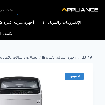
لتجاوز
البحث
لى
بحث
عن:
لمحتوى
الإلكترونيات والموبايل📱
أجهزة منزلية كبيرة 
تكييف ال
/
الكل
/
الأجهزة المنزلية الكبيرة 🏠
/
الغسالات
/
غسالات ملابس تح
تخفيض!