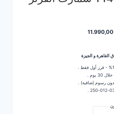
السعر
11.990,0
ي
الحالي
هو:
القاهرة و الجيزة
11.990,00 EGP.
12.490,
 يوم .
دون رسوم إضافية) .
ن