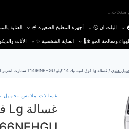
البلت ان ⏲️
أجهزة المطبخ الصغيرة 🥣
العناية بالم
هواء ومعالجة الجو ❄️🌡️
العناية الشخصية ✨
الأثاث والديكو
ميل علوي
/
غسالة lg فوق اتوماتيك 14 كيلو T1466NEHGU سمارت انفرتر ال جي
غسالات ملابس تحميل ع