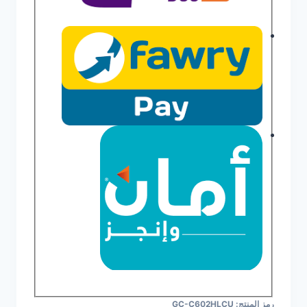
رمز المنتج:
GC-C602HLCU