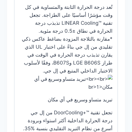
تُعد درجة الحرارة الثابتة والمتساوية في كل
وقت مؤشرًا أساسيًا على الطزاجة. تجعل
تقنية LINEAR Cooling™‎ تذبذب درجة
الحرارة في نطاق ±0.5 درجة مئوية.
*مقارنة بالثلاجة المزودة بضاغط عاكس ذكي
تقليدي من إل جي بناءً على اختبار UL الذي
يقارن تذبذب درجة الحرارة في الوقت في
طراز LGE B606S وB607S، وفقًا لأسلوب
الاختبار الداخلي المتبع في إل جي.
تبريد متساو وسريع في أي مكان
تجعل تقنية DoorCooling+™‎ من إل جي
درجة الحرارة الداخلية أكثر استواء وبرودة
أسرع من نظام التبريد التقليدي بنسبة %35.