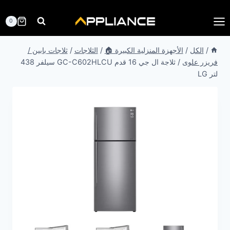
لتجاوز
لى
0
لمحتوى
/
الكل
/
الأجهزة المنزلية الكبيرة 🏠
/
الثلاجات
/
ثلاجات بابين /
فريزر علوى
/
ثلاجة ال جي 16 قدم GC-C602HLCU سيلفر 438
لتر LG