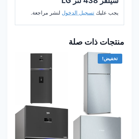
سيلفر 438 لتر LG”
يجب عليك
تسجيل الدخول
لنشر مراجعة.
منتجات ذات صلة
تخفيض!