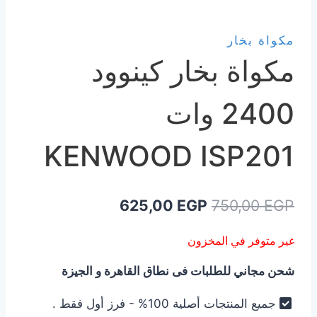
مكواة بخار
مكواة بخار كينوود
2400 وات
KENWOOD ISP201
السعر
السعر
625,00
EGP
750,00
EGP
الأصلي
الحالي
غير متوفر في المخزون
هو:
هو:
شحن مجاني للطلبات فى نطاق القاهرة و الجيزة
625,00 EGP.
750,00 EGP.
جميع المنتجات أصلية 100% - فرز أول فقط .