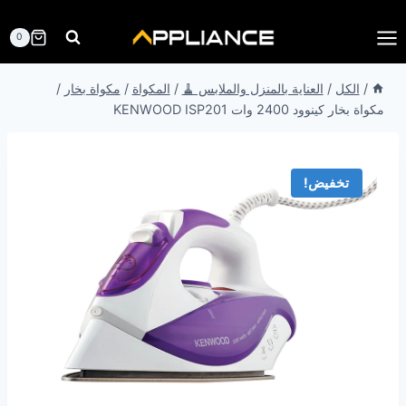
لتجاوز
لى
0
لمحتوى
/
الكل
/
العناية بالمنزل والملابس 🧹
/
المكواة
/
مكواة بخار
/
مكواة بخار كينوود 2400 وات KENWOOD ISP201
تخفيض!