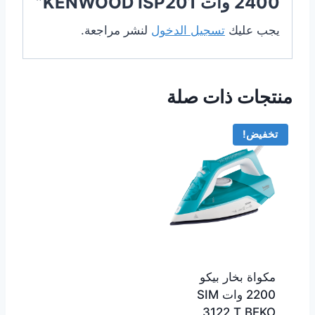
2400 وات KENWOOD ISP201”
يجب عليك
تسجيل الدخول
لنشر مراجعة.
منتجات ذات صلة
تخفيض!
مكواة بخار بيكو
2200 وات SIM
3122 T BEKO