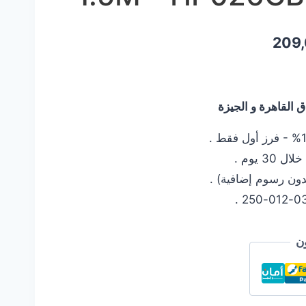
السعر
209
الحالي
هو:
القاهرة و الجيزة
209,00 EGP.
 يوم .
دون رسوم إضافية) .
ن