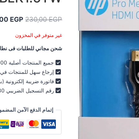
السعر
,00
EGP
230,00
EGP
الأصلي
غير متوفر في المخزون
هو:
شحن مجاني للطلبات فى نطاق 
230,00 EGP.
جميع المنتجات أصلية 100% - فرز أول فقط .
إرجاع سهل للمنتجات في خلال 30
فاتورة ضريبة إلكترونية (ب
رقم التسجيل الضريبي 030-012-250 .
إتمام الدفع الآمن المضمو