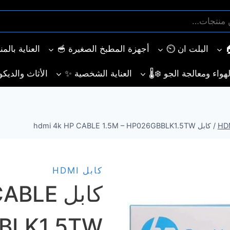
البلت ان ⏲️
أجهزة المطبخ الصغيرة 🥣
العناية بالم
هواء ومعالجة الجو ❄️🌡️
العناية الشخصية ✨
الأثاث والديكو
/
كابل hdmi 4k HP CABLE 1.5M – HP026GBBLK1.5TW
كابل HDMI
كابل LE
BBLK1.5TW