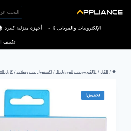
لتجاوز
البحث
لى
بحث
عن:
لمحتوى
الإلكترونيات والموبايل📱
أجهزة منزلية كبيرة 
تكييف ال
/
الكل
/
الإلكترونيات والموبايل📱
/
إكسسوارات ووصلات
/
كابل HDMI
تخفيض!