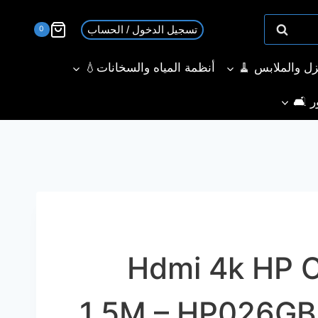
تسجيل الدخول / الحساب
0
نزل والملابس 🧹
أنظمة المياه والسخانات💧
ر 🛋️
Hdmi 4k HP CAB
1.5M – HP026G