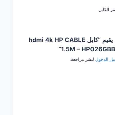
كن أول من يقيم “كابل hdmi 4k HP CABLE
1.5M – HP026GBB
ل الدخول
لنشر مراجعة.