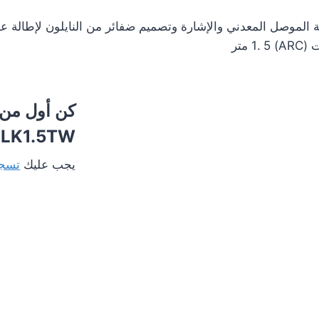
LK1.5TW”
يجب عليك
تسجي