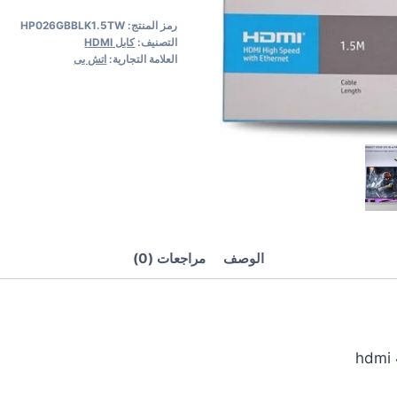
رمز المنتج:
HP026GBBLK1.5TW
التصنيف:
كابل HDMI
العلامة التجارية:
اتش بى
الوصف
مراجعات (0)