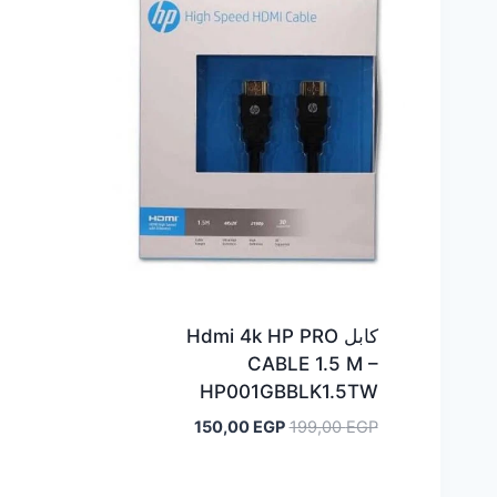
كابل Hdmi 4k HP PRO
CABLE 1.5 M –
HP001GBBLK1.5TW
السعر
السعر
150,00
EGP
199,00
EGP
الأصلي
الحالي
هو:
هو: