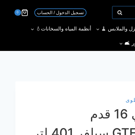
تسجيل الدخول / الحساب
0
نزل والملابس 🧹
أنظمة المياه والسخانات💧
ر 🛋️
لوى
ثلاجة ال جي 16 قدم
GTF402SSAN سيلفر 401 لتر