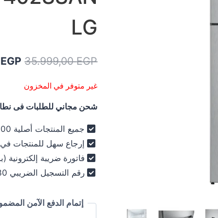
LG
السعر
0
EGP
35.999,00
EGP
الأصل
غير متوفر في المخزون
هو:
شحن مجاني للطلبات فى نطاق 
00 EGP.
جميع المنتجات أصلية 100% - فرز أول فقط .
إرجاع سهل للمنتجات في خلال 30
فاتورة ضريبة إلكترونية (ب
رقم التسجيل الضريبي 030-012-250 .
إتمام الدفع الآمن المضمو