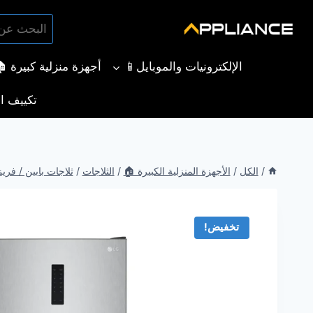
لتجاوز
البحث
لى
بحث
عن:
لمحتوى
الإلكترونيات والموبايل📱
أجهزة منزلية كبيرة 
تكييف ال
/
الكل
/
الأجهزة المنزلية الكبيرة 🏠
/
الثلاجات
/
ثلاجات بابين / فري
تخفيض!