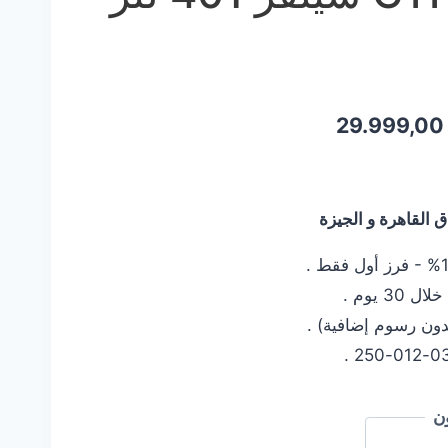
السعر
29.999,0
ي
الحالي
هو:
القاهرة و الجيزة
29.999,00 EGP.
35.999,
 يوم .
دون رسوم إضافية) .
ن