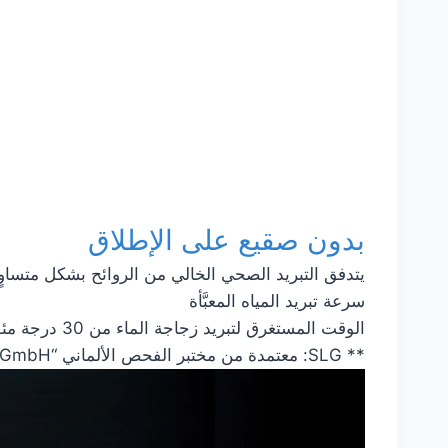
بدون صقيع على الإطلاق
يتدفق التبريد الصحي الخالي من الروائح بشكل متساوٍ
سرعة تبريد المياه المعبَّأة
الوقت المستغرق لتبريد زجاجة الماء من 30 درجة مئوية إلى 7 درجات مئوية عند وضعها في سلال باب الثلاجة.تم الاختبار بواسطة SLG
** SLG: معتمدة من مختبر الفحص الألماني “SLG Prüf-und Zertifizierungs GmbH”