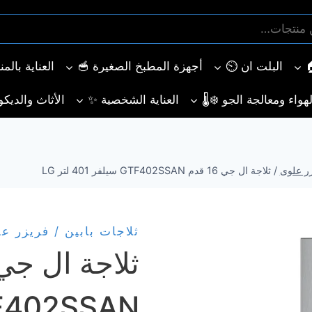
البلت ان ⏲️
أجهزة المطبخ الصغيرة 🥣
العناية بالم
هواء ومعالجة الجو ❄️🌡️
العناية الشخصية ✨
الأثاث والديكو
زر علوى
/
ثلاجة ال جي 16 قدم GTF402SSAN سيلفر 401 لتر LG
ثلاجات بابين / فريزر ع