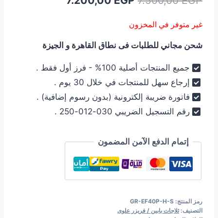
7.200,00
EGP
7.500,00
EGP
الأصلي
الحالي
غير متوفر في المخزون
هو:
هو:
شحن مجاني للطلبات فى نطاق القاهرة و الجيزة
7.200,00 EGP.
7.500,00 EGP.
جميع المنتجات أصلية 100% - فرز أول فقط .
إرجاع سهل للمنتجات في خلال 30 يوم .
فاتورة ضريبة إلكترونية (بدون رسوم إضافية) .
رقم التسجيل الضريبي 030-012-250 .
إتمام الدفع الآمن المضمون
رمز المنتج:
GR-EF40P-H-S
التصنيف:
ثلاجات بابين / فريزر علوى