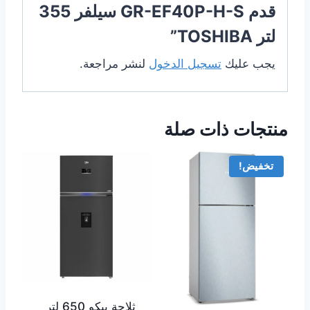
قدم GR-EF40P-H-S سيلفر 355
لتر TOSHIBA”
يجب عليك
تسجيل الدخول
لنشر مراجعة.
منتجات ذات صلة
تخفيض!
ثلاجة بيكو 650 لتر