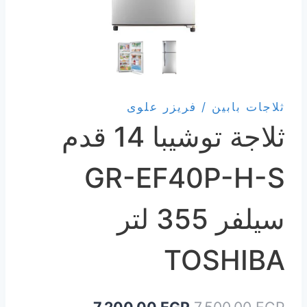
ثلاجات بابين / فريزر علوى
ثلاجة توشيبا 14 قدم
GR-EF40P-H-S
سيلفر 355 لتر
TOSHIBA
السعر
السعر