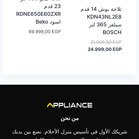
23 قدم
ثلاجة بوش 14 قدم
RDNE650E60ZXR
KDN43NL2E8
اسود Beko
سيلفر 365 لتر
69.999,00
EGP
BOSCH
السعر
31.999,00
EGP
الأصلي
السعر
24.999,00
EGP
هو:
الحالي
هو:
31.999,00 EGP.
24.999,00 EGP.
من نحن
شريكك الأول في تأسيس منزل الأحلام. نضع بين يديك