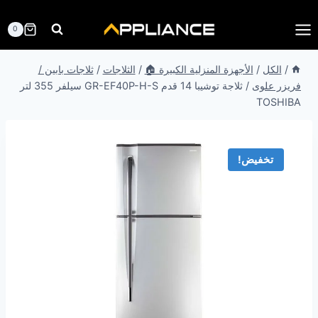
لتجاوز
لى
0
لمحتوى
/
الكل
/
الأجهزة المنزلية الكبيرة 🏠
/
الثلاجات
/
ثلاجات بابين /
فريزر علوى
/
ثلاجة توشيبا 14 قدم GR-EF40P-H-S سيلفر 355 لتر
TOSHIBA
تخفيض!