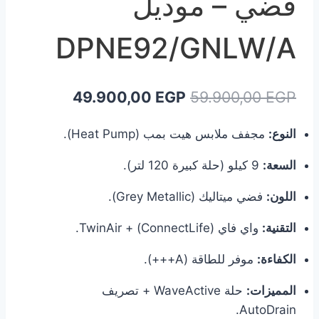
فضي – موديل
DPNE92/GNLW/A
السعر
السعر
49.900,00
EGP
59.900,00
EGP
الأصلي
الحالي
النوع:
مجفف ملابس هيت بمب (Heat Pump).
هو:
هو:
السعة:
9 كيلو (حلة كبيرة 120 لتر).
49.900,00 EGP.
59.900,00 EGP.
اللون:
فضي ميتاليك (Grey Metallic).
التقنية:
واي فاي (ConnectLife) + TwinAir.
الكفاءة:
موفر للطاقة (A+++).
المميزات:
حلة WaveActive + تصريف
AutoDrain.