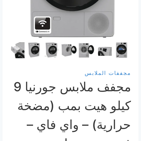
مجففات الملابس
مجفف ملابس جورنيا 9
كيلو هيت بمب (مضخة
حرارية) – واي فاي –