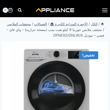
لتجاوز
لى
0
لمحتوى
/
الكل
/
الأجهزة المنزلية الكبيرة 🏠
/
الغسالات
/
مجففات الملابس
/
مجفف ملابس جورنيا 9 كيلو هيت بمب (مضخة حرارية) – واي فاي –
فضي – موديل DPNE92/GNLW/A
تخفيض!