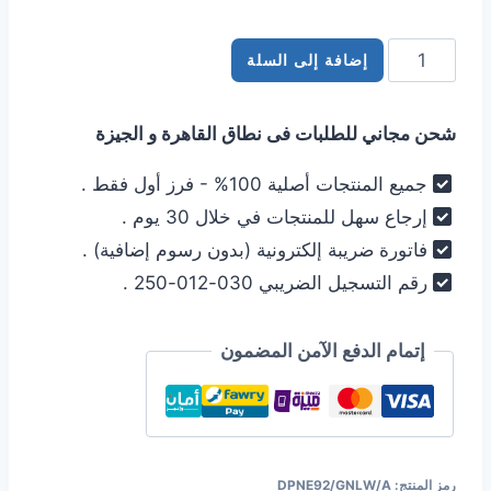
كمية
إضافة إلى السلة
مجفف
ملابس
شحن مجاني للطلبات فى نطاق القاهرة و الجيزة
جورنيا
9
جميع المنتجات أصلية 100% - فرز أول فقط .
كيلو
إرجاع سهل للمنتجات في خلال 30 يوم .
هيت
فاتورة ضريبة إلكترونية (بدون رسوم إضافية) .
بمب
رقم التسجيل الضريبي 030-012-250 .
(مضخة
حرارية)
-
إتمام الدفع الآمن المضمون
واي
فاي
-
فضي
رمز المنتج:
DPNE92/GNLW/A