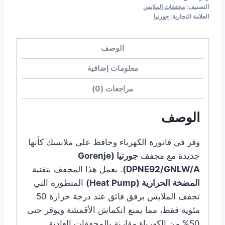
-
التصنيف:
مجففات الملابس
موديل
العلامة التجارية:
جورنيا
DPNE92/GNLW/A
الوصف
معلومات إضافية
مراجعات (0)
الوصف
وفر في فاتورة الكهرباء وحافظ على ملابسك كأنها
جديدة مع مجفف
جورنيا (Gorenje
DPNE92/GNLW/A)
. يعمل هذا المجفف بتقنية
المضخة الحرارية (Heat Pump)
المتطورة التي
تجفف الملابس برفق فائق عند درجة حرارة 50
مئوية فقط، مما يمنع انكماش الأقمشة ويوفر حتى
50% من الكهرباء مقارنة بالمجففات العادية.