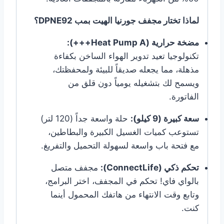
لماذا تختار مجفف جورنيا الهيت بمب DPNE92؟
مضخة حرارية (Heat Pump A+++):
تكنولوجيا تعيد تدوير الهواء الساخن بكفاءة
مذهلة، مما يجعله صديقاً للبيئة ولمحفظتك،
ويسمح لك بتشغيله يومياً دون قلق من
الفاتورة.
سعة كبيرة (9 كيلو):
حلة واسعة جداً (120 لتر)
تستوعب كميات الغسيل الكبيرة والبطاطين،
مع فتحة باب واسعة لسهولة التحميل والتفريغ.
تحكم ذكي (ConnectLife):
مجفف متصل
بالواي فاي! تحكم في المجفف، اختر البرامج،
وتابع وقت الانتهاء من هاتفك المحمول أينما
كنت.