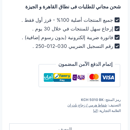
إلبا
شحن مجاني للطلبات فى نطاق القاهرة و الجيزة
داون
درافت
جميع المنتجات أصلية 100% - فرز أول فقط .
90
إرجاع سهل للمنتجات في خلال 30 يوم .
سم
فاتورة ضريبة إلكترونية (بدون رسوم إضافية) .
غاطس
رقم التسجيل الضريبي 030-012-250 .
-
زجاج
أسود
إتمام الدفع الآمن المضمون
وستانلس
-
موديل
KCH
رمز المنتج:
KCH 5010 BK
5010
التصنيف:
شفاط هرمي / زجاج بلت ان
BK
العلامة التجارية:
البا
الوصف