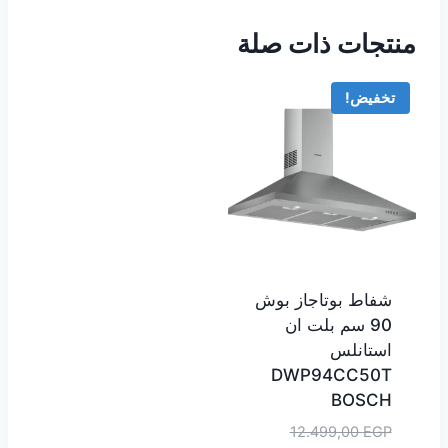
منتجات ذات صلة
تخفيض!
شفاط بوتاجاز بوش
90 سم بلت ان
استانلس
DWP94CC50T
BOSCH
السعر
12.499,00
EGP