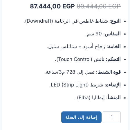
السعر
السعر
87.444,00
EGP
89.444,00
EGP
الأصلي
الحالي
النوع:
شفاط غاطس في الرخامة (Downdraft).
هو:
هو:
المقاس:
90 سم.
87.444,00 EGP.
89.444,00 EGP.
الخامة:
زجاج أسود + ستانلس ستيل.
التحكم:
تاتش (Touch Control).
قوة الشفط:
تصل إلى 728 م3/ساعة.
الإضاءة:
شريط LED (Strip Light).
المنشأ:
إيطاليا (Elba).
كمية
إضافة إلى السلة
شفاط