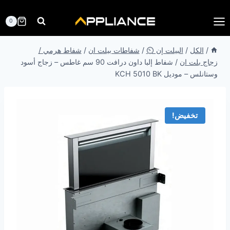
لتجاوز
لى
0
لمحتوى
/
الكل
/
البيلت إن ⏲️
/
شفاطات بيلت ان
/
شفاط هرمي /
زجاج بلت ان
/
شفاط إلبا داون درافت 90 سم غاطس – زجاج أسود
وستانلس – موديل KCH 5010 BK
تخفيض!