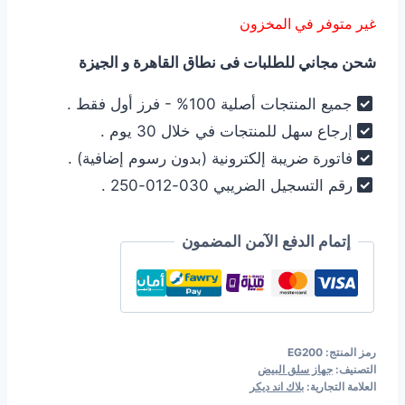
الأصلي
الحالي
غير متوفر في المخزون
هو:
هو:
شحن مجاني للطلبات فى نطاق القاهرة و الجيزة
799,00 EGP.
899,00 EGP.
جميع المنتجات أصلية 100% - فرز أول فقط .
إرجاع سهل للمنتجات في خلال 30 يوم .
فاتورة ضريبة إلكترونية (بدون رسوم إضافية) .
رقم التسجيل الضريبي 030-012-250 .
إتمام الدفع الآمن المضمون
رمز المنتج:
EG200
التصنيف:
جهاز سلق البيض
العلامة التجارية:
بلاك اند ديكر