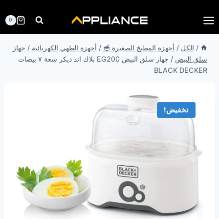
لتجاوز
لى
0
لمحتوى
/
الكل
/
أجهزة المطبخ الصغيرة 🥣
/
أجهزة الطهي الكهربائية
/
جهاز
سلق البيض
/
جهاز سلق البيض EG200 بلاك اند ديكر سعة ٧ بيضات
BLACK DECKER
تخفيض!