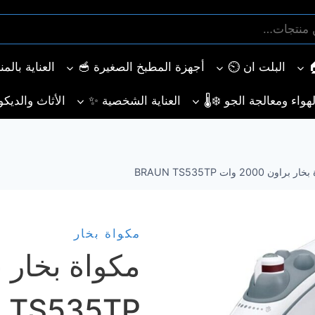
البلت ان ⏲️
أجهزة المطبخ الصغيرة 🥣
العناية بالم
هواء ومعالجة الجو ❄️🌡️
العناية الشخصية ✨
الأثاث والديكو
راون 2000 وات BRAUN TS535TP
مكواة بخار
 TS535TP