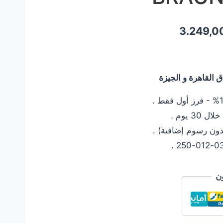
السعر
3.249,0
الحالي
هو:
القاهرة و الجيزة
3.249,00 EGP.
3.49
 يوم .
دون رسوم إضافية) .
ن