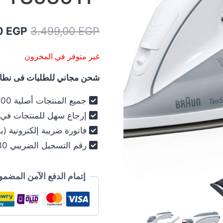
السعر
0
EGP
3.499,00
EGP
الأصلي
غير متوفر في المخزون
هو:
شحن مجاني للطلبات فى نطاق 
9,00 EGP.
جميع المنتجات أصلية 100% - فرز أول فقط .
إرجاع سهل للمنتجات في خلال 30
فاتورة ضريبة إلكترونية (ب
رقم التسجيل الضريبي 030-012-250 .
إتمام الدفع الآمن المضمو