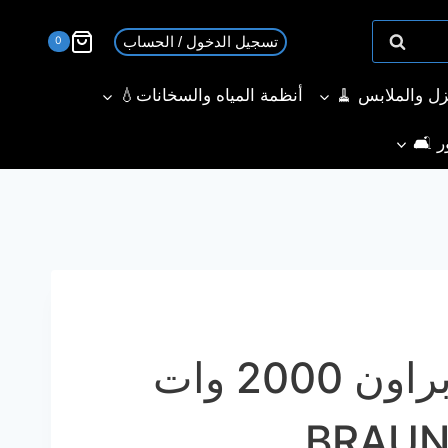
تسجيل الدخول / الحساب
0
نزل والملابس 🧹
أنظمة المياه والسخانات💧
ر 🛋️
مكواة بخار براون 2000 وات
BRAUN