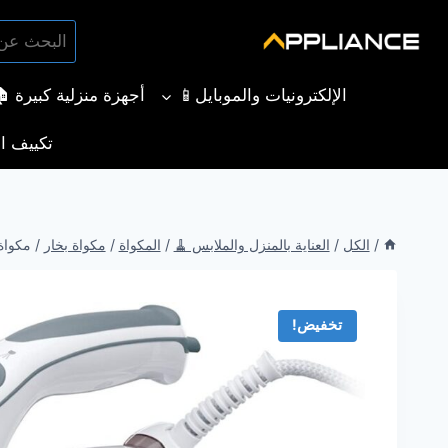
لتجاوز
البحث
لى
بحث
عن:
لمحتوى
الإلكترونيات والموبايل📱
أجهزة منزلية كبيرة 
تكييف ال
/
الكل
/
العناية بالمنزل والملابس 🧹
/
المكواة
/
مكواة بخار
/
مكواة بخار ب
تخفيض!