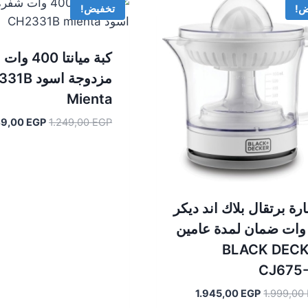
ض!
تخفيض!
كبة ميانتا 0
مزدوجة اسو
Mienta
السعر
49,00
EGP
1.249,00
EGP
الأصلي
هو:
1.249,00 EGP.
ة برتقال بلاك اند ديكر
2 وات ضمان لمدة عامين
BLACK DEC
‎CJ675
السعر
السعر
1.945,00
EGP
1.999,00