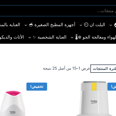
البلت ان ⏲️
أجهزة المطبخ الصغيرة 🥣
العناية بالم
هواء ومعالجة الجو ❄️🌡️
العناية الشخصية ✨
الأثاث والديكو
تم
عرض 1–15 من أصل 25 نتيجة
ترة المنتجات
الفرز
حسب
ض!
تخفيض!
الأحدث