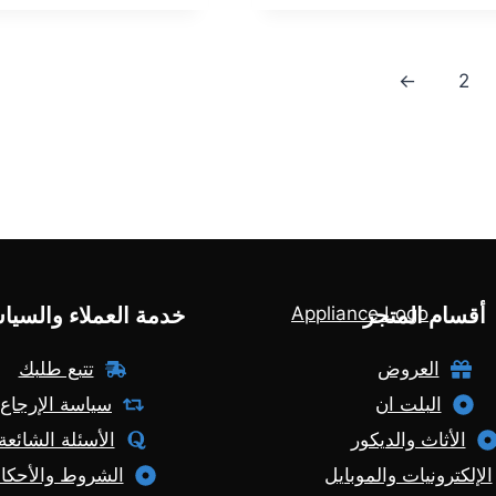
هو:
هو:
هو:
899,00 EGP.
770,00 EGP.
999,00 EGP.
←
2
أقسام المتجر
خدمة العملاء والسيا
العروض
تتبع طلبك
البلت ان
سياسة الإرجاع
الأثاث والديكور
الأسئلة الشائعة
الإلكترونيات والموبايل
الشروط والأحكا