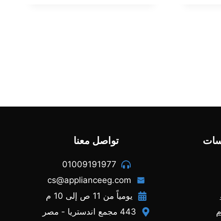
هو:
هو:
هو:
569,00 EGP.
599,00 EGP.
855,00 EGP.
سات
تواصل معنا
01009191977
cs@applianceeg.com
يومياً من 11 ص إلى 10 م
م
443 مجمع اندستريا - مصر