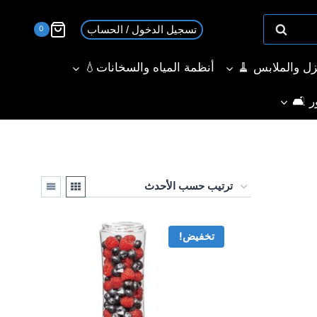
تسجيل الدخول / الحساب
0
نزل والملابس 🧹
أنظمة المياه والسخانات💧
ر 🛋️
تخفيض!