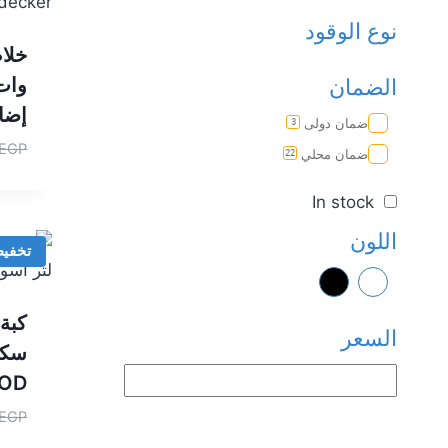
نوع الوقود
الضمان
إضافي B5
ضمان دولى
3
EGP
ضمان محلي
22
In stock
اللون
تخفي
السعر
OD
EGP