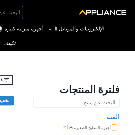
لتجاوز
البحث
لى
بحث
عن:
لمحتوى
الإلكترونيات والموبايل📱
أجهزة منزلية كبيرة 
تكييف ال
فل
فلترة المنتجات
تخفي
الفئة
أجهزة المطبخ الصغيرة 🥣
25