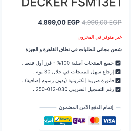
DECKER FSM13E1
السعر
السعر
4.899,00
EGP
4.999,00
EGP
الأصلي
الحالي
غير متوفر في المخزون
هو:
هو:
شحن مجاني للطلبات فى نطاق القاهرة و الجيزة
4.899,00 EGP.
4.999,00 EGP.
جميع المنتجات أصلية 100% - فرز أول فقط .
إرجاع سهل للمنتجات في خلال 30 يوم .
فاتورة ضريبة إلكترونية (بدون رسوم إضافية) .
رقم التسجيل الضريبي 030-012-250 .
إتمام الدفع الآمن المضمون