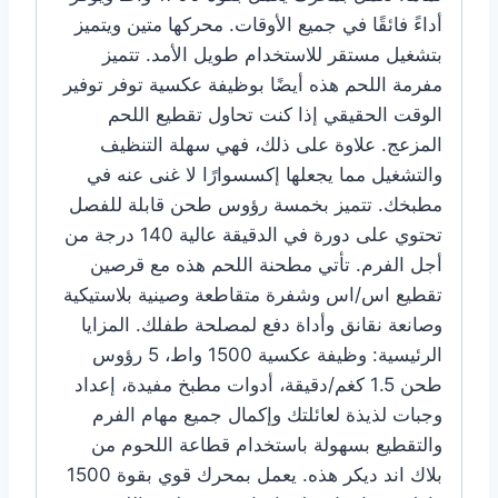
أداءً فائقًا في جميع الأوقات. محركها متين ويتميز
بتشغيل مستقر للاستخدام طويل الأمد. تتميز
مفرمة اللحم هذه أيضًا بوظيفة عكسية توفر توفير
الوقت الحقيقي إذا كنت تحاول تقطيع اللحم
المزعج. علاوة على ذلك، فهي سهلة التنظيف
والتشغيل مما يجعلها إكسسوارًا لا غنى عنه في
مطبخك. تتميز بخمسة رؤوس طحن قابلة للفصل
تحتوي على دورة في الدقيقة عالية 140 درجة من
أجل الفرم. تأتي مطحنة اللحم هذه مع قرصين
تقطيع اس/اس وشفرة متقاطعة وصينية بلاستيكية
وصانعة نقانق وأداة دفع لمصلحة طفلك. المزايا
الرئيسية: وظيفة عكسية 1500 واط، 5 رؤوس
طحن 1.5 كغم/دقيقة، أدوات مطبخ مفيدة، إعداد
وجبات لذيذة لعائلتك وإكمال جميع مهام الفرم
والتقطيع بسهولة باستخدام قطاعة اللحوم من
بلاك اند ديكر هذه. يعمل بمحرك قوي بقوة 1500