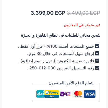
السعر
السعر
3.399,00
EGP
3.499,00
EGP
الأصلي
الحالي
غير متوفر في المخزون
هو:
هو:
شحن مجاني للطلبات فى نطاق القاهرة و الجيزة
3.399,00 EGP.
3.499,00 EGP.
جميع المنتجات أصلية 100% - فرز أول فقط .
إرجاع سهل للمنتجات في خلال 30 يوم .
فاتورة ضريبة إلكترونية (بدون رسوم إضافية) .
رقم التسجيل الضريبي 030-012-250 .
إتمام الدفع الآمن المضمون