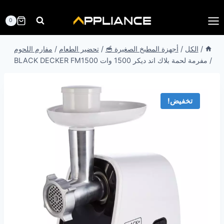
لتجاوز
لى
0
لمحتوى
/
الكل
/
أجهزة المطبخ الصغيرة 🥣
/
تحضير الطعام
/
مفارم اللحوم
/
مفرمة لحمة بلاك اند ديكر 1500 وات BLACK DECKER FM1500
تخفيض!