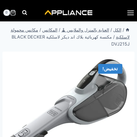
لتجاوز
لى
0
لمحتوى
/
الكل
/
العناية بالمنزل والملابس 🧹
/
المكانس
/
مكانس محمولة
لاسلكية
/
مكنسة كهربائية بلاك اند ديكر لاسلكية BLACK DECKER
DVJ215J
تخفيض!