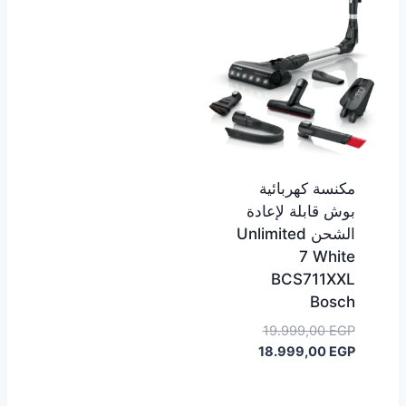
مكنسة كهربائية
بوش قابلة لإعادة
الشحن Unlimited
7 White
BCS711XXL
Bosch
السعر
19.999,00
EGP
السعر
الأصلي
18.999,00
EGP
هو:
الحالي
هو:
19.999,00 EGP.