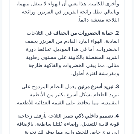
وأخرى للكابينة. هذا يعني أن الهواء لا ينتقل بينهما،
وبالتالي تظل رائحة الفريزر في الفريزر، ورائحة
الثلاجة منعشة دائماً.
2. حماية الخضروات من الجفاف
في الثلاجات
العادية، الهواء البارد القادم من الفريزر يجفف
الخضروات. أما في هذا الموديل، تحافظ دورة
التبريد المنفصلة بالكابينة على مستوى رطوبة
مثالي، مما يبقي الخضروات والفاكهة طازجة
ومقرمشة لفترة أطول.
3. تبريد أسرع مرتين
يعمل النظام المزدوج على
تبريد الطعام بشكل أسرع بكثير من الأنظمة
التقليدية، مما يحافظ على القيمة الغذائية للأطعمة.
4. تصميم داخلي ذكي
تتميز الثلاجة بأرفف زجاجية
قوية قابلة للتعديل، وإضاءة LED ساطعة، بالإضافة
إلى درج خاص للخضروات، مما يوفر لك تجربة