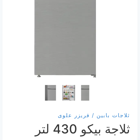
ثلاجات بابين / فريزر علوى
ثلاجة بيكو 430 لتر