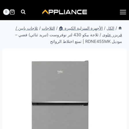
لتجاوز
لى
0
لمحتوى
/
الكل
/
الأجهزة المنزلية الكبيرة 🏠
/
الثلاجات
/
ثلاجات بابين /
فريزر علوى
/
ثلاجة بيكو 430 لتر نوفروست (تبريد ثنائي) فضي –
موديل RDNE455MK | تمنع اختلاط الروائح