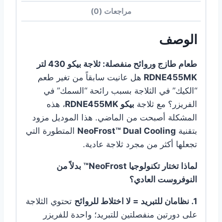
مراجعات (0)
الوصف
طعام طازج وروائح منفصلة: ثلاجة بيكو 430 لتر
RDNE455MK
هل عانيت سابقاً من تغير طعم
“الكيك” في الثلاجة بسبب رائحة “السمك” في
الفريزر؟ مع ثلاجة
بيكو RDNE455MK
، هذه
المشكلة أصبحت من الماضي. هذا الموديل مزود
بتقنية
NeoFrost™ Dual Cooling
المتطورة التي
تجعلها أكثر من مجرد ثلاجة عادية.
لماذا تختار تكنولوجيا NeoFrost™ بدلاً من
النوفروست العادي؟
1. نظامان للتبريد = لا اختلاط للروائح
تحتوي الثلاجة
على دورتين منفصلتين للتبريد؛ واحدة للفريزر