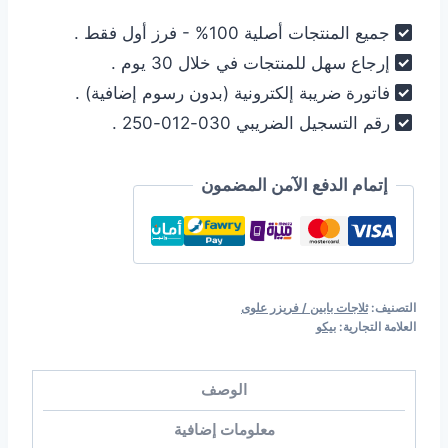
لتر
جميع المنتجات أصلية 100% - فرز أول فقط .
نوفروست
إرجاع سهل للمنتجات في خلال 30 يوم .
(تبريد
فاتورة ضريبة إلكترونية (بدون رسوم إضافية) .
ثنائي)
رقم التسجيل الضريبي 030-012-250 .
فضي
-
موديل
إتمام الدفع الآمن المضمون
RDNE455MK
|
تمنع
اختلاط
التصنيف:
ثلاجات بابين / فريزر علوى
الروائح
العلامة التجارية:
بيكو
الوصف
معلومات إضافية