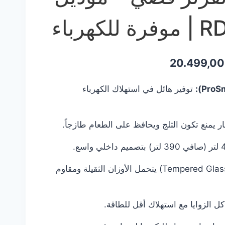
هرباء
السعر
20.499,0
ي
الحالي
توفير هائل في استهلاك الكهرباء
هو:
20.499,00 EGP.
21.499,
ار يمنع تكون الثلج ويحافظ على الطعام طازجاً.
زجاج مقوى (Tempered Glass) يتحمل الأوزان الثقيلة ومقاوم
 الزوايا مع استهلاك أقل للطاقة.