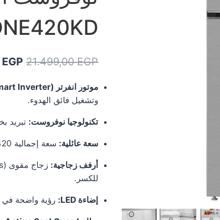
RDNE420KD | موفرة للك
السعر
0
EGP
21.499,00
EGP
الأصل
موتور انفرتر (ProSmart Inverter):
هو:
وتشغيل فائق الهدوء.
00 EGP.
تكنولوجيا نوفروست:
تبريد بخ
سعة عائلية:
سعة إجمالية 420 لتر (صافي 390 لتر) بتصميم داخلي واسع.
أرفف زجاجية:
للكسر.
إضاءة LED:
رؤية واضحة في كل