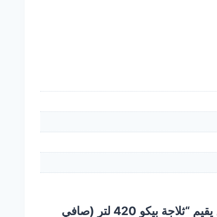
كن أول من يقيم “ثلاجة بيكو 420 لتر (صافي