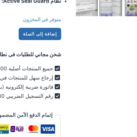
نظام Active Seal Guard:
ج
متوفر في المخزون
كمية
إضافة إلى السلة
ثلاجة
بيكو
شحن مجاني للطلبات فى نطاق 
420
لتر
جميع المنتجات أصلية 100% - فرز أول فقط .
(صافي
إرجاع سهل للمنتجات في خلال 30
390)
فاتورة ضريبة إلكترونية (ب
نوفروست
رقم التسجيل الضريبي 030-012-250 .
انفرتر
فضي
-
إتمام الدفع الآمن المضمو
موديل
RDNE420KD