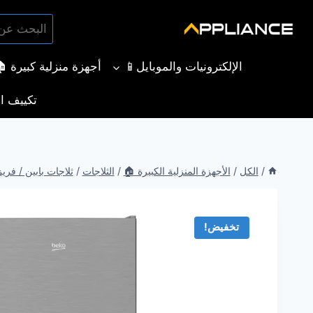
لتجاوز
البحث
لى
بحث
عن:
لمحتوى
الإلكترونيات والموبايل📱
أجهزة منزلية كبيرة 
تكييف ال
/
الكل
/
الأجهزة المنزلية الكبيرة 🏠
/
الثلاجات
/
ثلاجات بابين / فري
تخفيض!