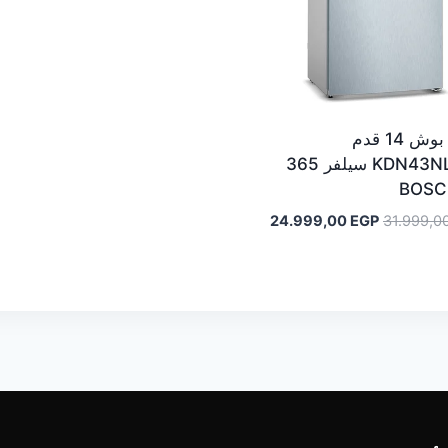
ثلاجة بوش 14 قدم
KDN43NL2E8 سيلفر 365
السعر
السعر
24.999,00
EGP
31.999,0
الأصلي
الحالي
هو:
هو:
24.999,00 EGP.
31.999,00 EGP.