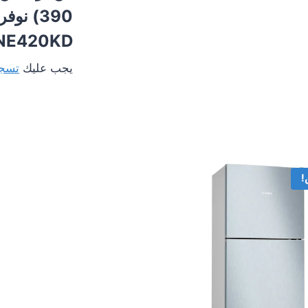
390) ن
RDNE420KD | موفرة لل
يجب عليك
تسجي
!