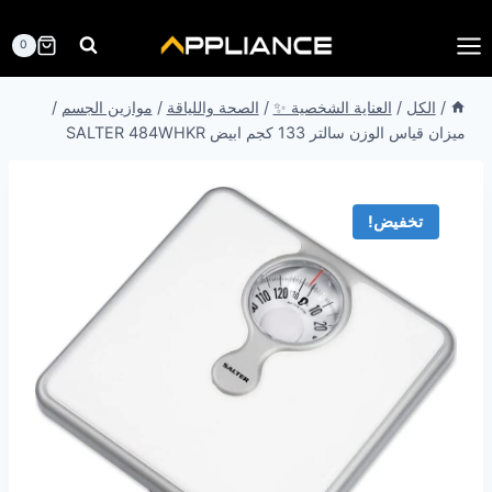
لتجاوز
لى
0
لمحتوى
/
الكل
/
العناية الشخصية ✨
/
الصحة واللياقة
/
موازين الجسم
/
ميزان قياس الوزن سالتر 133 كجم ابيض SALTER 484WHKR
تخفيض!