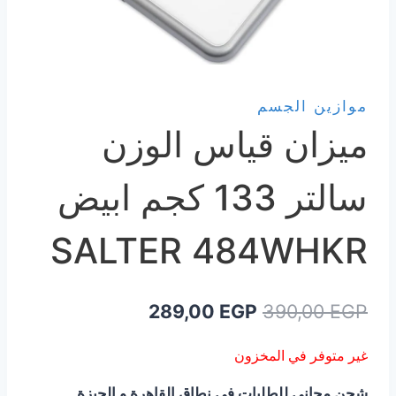
موازين الجسم
ميزان قياس الوزن
سالتر 133 كجم ابيض
SALTER 484WHKR
السعر
السعر
289,00
EGP
390,00
EGP
الأصلي
الحالي
غير متوفر في المخزون
هو:
هو:
شحن مجاني للطلبات فى نطاق القاهرة و الجيزة