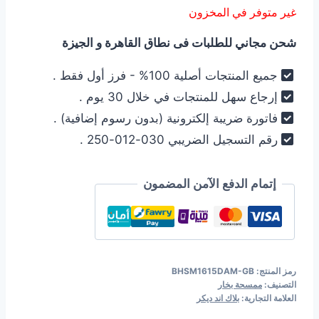
غير متوفر في المخزون
هو:
هو:
شحن مجاني للطلبات فى نطاق القاهرة و الجيزة
12.299,00 EGP.
14.999,00 EGP.
جميع المنتجات أصلية 100% - فرز أول فقط .
إرجاع سهل للمنتجات في خلال 30 يوم .
فاتورة ضريبة إلكترونية (بدون رسوم إضافية) .
رقم التسجيل الضريبي 030-012-250 .
إتمام الدفع الآمن المضمون
رمز المنتج:
BHSM1615DAM-GB
التصنيف:
ممسحة بخار
العلامة التجارية:
بلاك اند ديكر