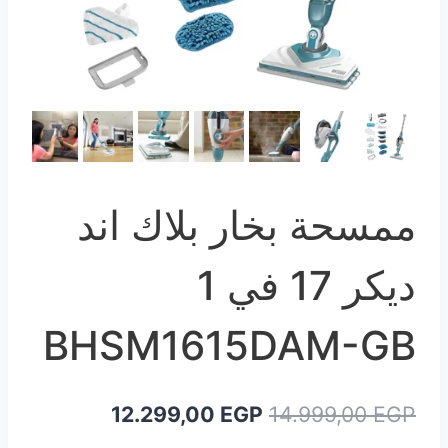
ممسحة بخار بلاك اند
ديكر 17 في 1
BHSM1615DAM-GB
السعر
السعر
12.299,00
EGP
14.999,00
EGP
الأصلي
الحالي