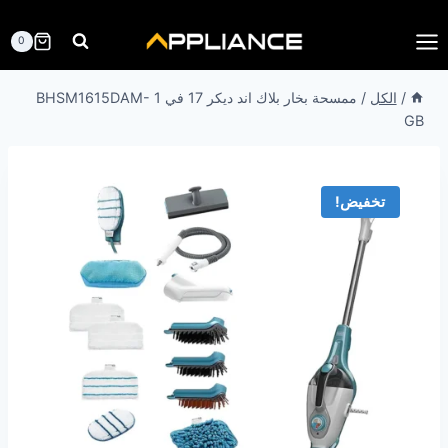
لتجاوز
لى
0
لمحتوى
/
الكل
/
ممسحة بخار بلاك اند ديكر 17 في 1 BHSM1615DAM-
GB
تخفيض!