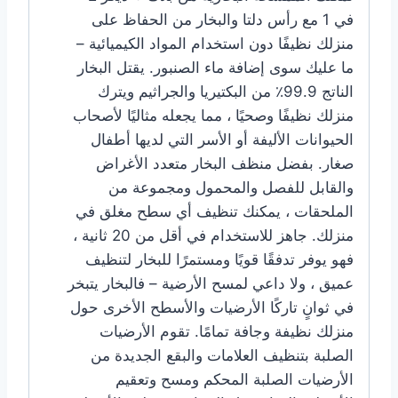
في 1 مع رأس دلتا والبخار من الحفاظ على
منزلك نظيفًا دون استخدام المواد الكيميائية –
ما عليك سوى إضافة ماء الصنبور. يقتل البخار
الناتج 99.9٪ من البكتيريا والجراثيم ويترك
منزلك نظيفًا وصحيًا ، مما يجعله مثاليًا لأصحاب
الحيوانات الأليفة أو الأسر التي لديها أطفال
صغار. بفضل منظف البخار متعدد الأغراض
والقابل للفصل والمحمول ومجموعة من
الملحقات ، يمكنك تنظيف أي سطح مغلق في
منزلك. جاهز للاستخدام في أقل من 20 ثانية ،
فهو يوفر تدفقًا قويًا ومستمرًا للبخار لتنظيف
عميق ، ولا داعي لمسح الأرضية – فالبخار يتبخر
في ثوانٍ تاركًا الأرضيات والأسطح الأخرى حول
منزلك نظيفة وجافة تمامًا. تقوم الأرضيات
الصلبة بتنظيف العلامات والبقع الجديدة من
الأرضيات الصلبة المحكم ومسح وتعقيم