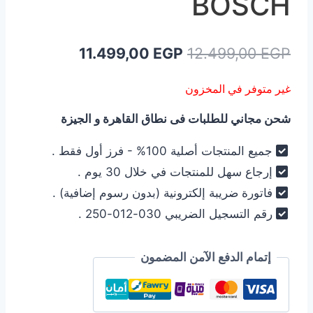
BOSCH
السعر
السعر
11.499,00
EGP
12.499,00
EGP
الأصلي
الحالي
غير متوفر في المخزون
هو:
هو:
شحن مجاني للطلبات فى نطاق القاهرة و الجيزة
11.499,00 EGP.
12.499,00 EGP.
جميع المنتجات أصلية 100% - فرز أول فقط .
إرجاع سهل للمنتجات في خلال 30 يوم .
فاتورة ضريبة إلكترونية (بدون رسوم إضافية) .
رقم التسجيل الضريبي 030-012-250 .
إتمام الدفع الآمن المضمون