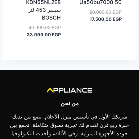
KDN55NL2E8
50 Ua50bu7000
سيلفر 453 لتر
السعر
20.000,00
EGP
BOSCH
السعر
الأصلي
17.500,00
EGP
هو:
الحالي
السعر
40.999,00
EGP
هو:
20.000,00 EGP.
السعر
الأصلي
33.999,00
EGP
17.500,00 EGP.
هو:
الحالي
هو:
40.999,00 EGP.
33.999,00 EGP.
من نحن
شريكك الأول في تأسيس منزل الأحلام. نضع بين يديك
خبرة ربع قرن لنقدم لك تجربة تسوق متكاملة، تجمع بين
جودة الأجهزة المنزلية، رقي الأثاث، وأحدث التكنولوجيا