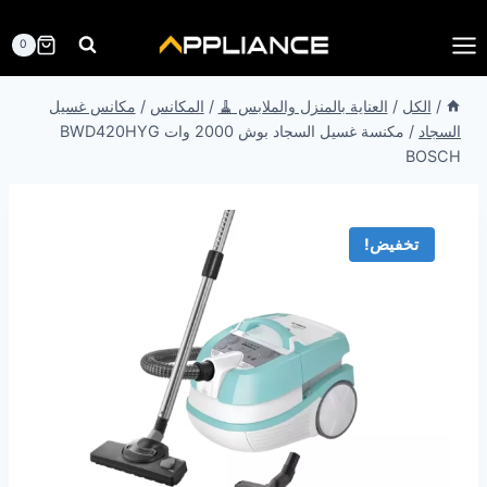
لتجاوز
لى
0
لمحتوى
/
الكل
/
العناية بالمنزل والملابس 🧹
/
المكانس
/
مكانس غسيل
السجاد
/
مكنسة غسيل السجاد بوش 2000 وات BWD420HYG
BOSCH
تخفيض!