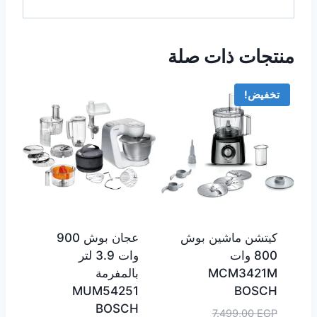
منتجات ذات صلة
تخفيض!
كيتشن ماشين بوش
عجان بوش 900
800 وات
وات 3.9 لتر
MCM3421M
بالمفرمة
MUM54251
BOSCH
BOSCH
السعر
7.499,00
EGP