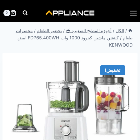
لتجاوز
لى
0
لمحتوى
/
الكل
/
أجهزة المطبخ الصغيرة 🥣
/
تحضير الطعام
/
محضرات
طعام
/
كيتشن ماشين كينوود 1000 وات FDP65.400WH ابيض
KENWOOD
تخفيض!