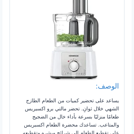
الوصف:
يساعد على تحضير كميات من الطعام الطازج
الشهي خلال ثوانِ. تحضر مالتي برو اكسبريس
طعامًا منزليًا بسرعة بأداء خال من الضجيج
والمتاعب. تساعدك محضرة الطعام اكسبريس
على تقطيع الطعام إلى شرائح وبشره وتقطيعه