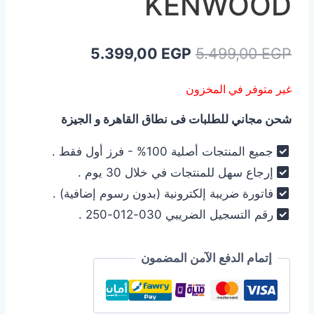
KENWOOD
السعر
السعر
5.399,00
EGP
5.499,00
EGP
الأصلي
الحالي
غير متوفر في المخزون
هو:
هو:
شحن مجاني للطلبات فى نطاق القاهرة و الجيزة
5.399,00 EGP.
5.499,00 EGP.
جميع المنتجات أصلية 100% - فرز أول فقط .
إرجاع سهل للمنتجات في خلال 30 يوم .
فاتورة ضريبة إلكترونية (بدون رسوم إضافية) .
رقم التسجيل الضريبي 030-012-250 .
إتمام الدفع الآمن المضمون