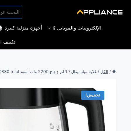
لتجاوز
البحث
لى
بحث
عن:
لمحتوى
الإلكترونيات والموبايل📱
أجهزة منزلية كبيرة 
تكييف ال
/
الكل
/
غلاية مياة تيفال 1.7 لتر زجاج 2200 وات أسود KI840830 tefal
تخفيض!