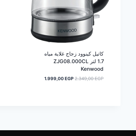
كاتيل كينوود زجاج غلاية مياه
1.7 لتر ZJG08.000CL
Kenwood
السعر
السعر
1.999,00
EGP
2.349,00
EGP
الأصلي
الحالي
هو:
هو:
1.999,00 EGP.
2.349,00 EGP.