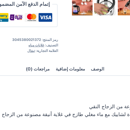
KI840830
إتمام الدفع الآمن المضمو
tefal
رمز المنتج:
3045380021372
التصنيف:
غلايات مياه
العلامة التجارية:
تيفال
الوصف
معلومات إضافية
مراجعات (0)
عة من الزجاج النقي