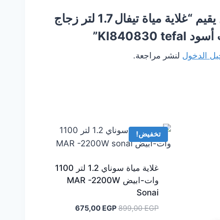
كن أول من يقيم “غلاية مياة تيفال 1.7 لتر زجاج
ل الدخول
لنشر مراجعة.
تخفيض!
غلاية مياة سوناي 1.2 لتر 1100
وات-ابيض MAR -2200W
Sonai
السعر
السعر
675,00
EGP
899,00
EGP
الأصلي
الحالي