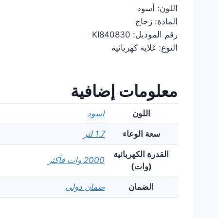
اللون: أسود
المادة: زجاج
رقم الموديل: KI840830
النوع: غلاية كهربائية
معلومات إضافية
اللون
اسود
سعة الوعاء
1.7 لتر
القدرة الكهربائية
2000 وات فأكثر
(وات)
الضمان
ضمان دولى