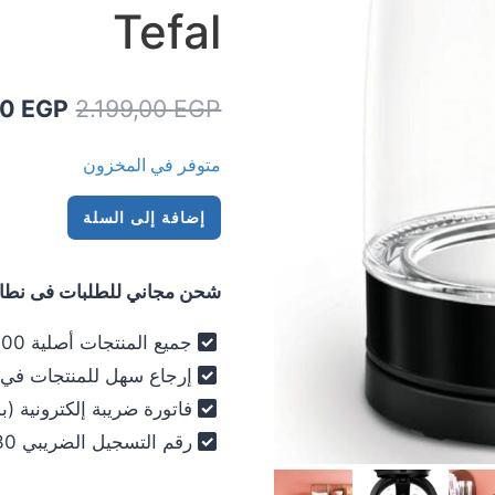
Tefal
السعر
00
EGP
2.199,00
EGP
الأصلي
متوفر في المخزون
هو:
كمية
99,00 EGP.
إضافة إلى السلة
غلاية
مياة
شحن مجاني للطلبات فى نطاق 
تيفال
1.7
جميع المنتجات أصلية 100% - فرز أول فقط .
لتر
إرجاع سهل للمنتجات في خلال 30
زجاج
فاتورة ضريبة إلكترونية (ب
2200
رقم التسجيل الضريبي 030-012-250 .
وات
أسود