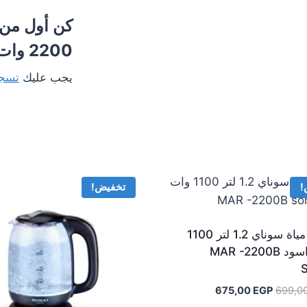
2200 وات أسود KI840830 tefal”
يجب عليك
تسجي
!
تخفيض!
غلاية مياة سوناي 1.2 لتر 1100
وات اسود MAR -2200B
S
السعر
السعر
675,00
EGP
699,0
الأصلي
الحالي