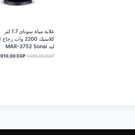
هو:
هو:
675,00 EGP.
699,00 EGP.
غلاية مياة سوناى 1.7 لتر
كلاسيك 2200 وات زجا
ليد MAR-3752 Sonai
السعر
ا
910,00
EGP
1.099,00
EGP
الأصلي
ا
هو:
ه
.
1.099,00 EGP.