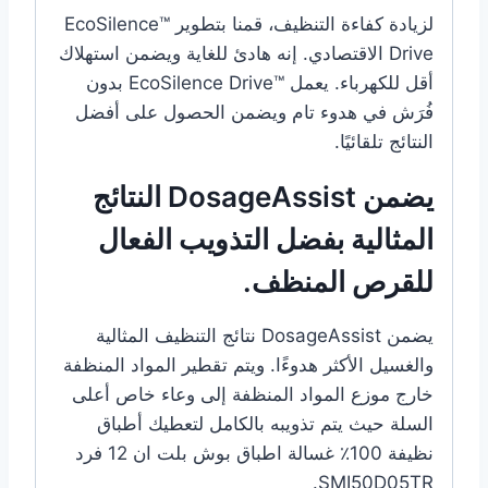
لزيادة كفاءة التنظيف، قمنا بتطوير ™EcoSilence
Drive الاقتصادي. إنه هادئ للغاية ويضمن استهلاك
أقل للكهرباء. يعمل ™EcoSilence Drive بدون
فُرَش في هدوء تام ويضمن الحصول على أفضل
النتائج تلقائيًا.
يضمن DosageAssist النتائج
المثالية بفضل التذويب الفعال
للقرص المنظف.
يضمن DosageAssist نتائج التنظيف المثالية
والغسيل الأكثر هدوءًا. ويتم تقطير المواد المنظفة
خارج موزع المواد المنظفة إلى وعاء خاص أعلى
السلة حيث يتم تذويبه بالكامل لتعطيك أطباق
نظيفة 100٪ غسالة اطباق بوش بلت ان 12 فرد
SMI50D05TR.