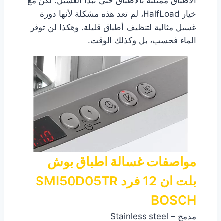
الأطباق ممتلئة بالأطباق حتى تبدأ الغسيل. لكن مع
خيار HalfLoad، لم تعد هذه مشكلة لأنها دورة
غسيل مثالية لتنظيف أطباق قليلة. وهكذا لن توفر
الماء فحسب، بل وكذلك الوقت.
مواصفات غسالة اطباق بوش
بلت ان 12 فرد SMI50D05TR
BOSCH
مدمج – Stainless steel