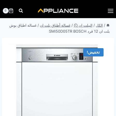
لتجاوز
لى
0
لمحتوى
/
الكل
/
البيلت إن ⏲️
/
غسالة أطباق بلت ان
/
غسالة اطباق بوش
بلت ان 12 فرد SMI50D05TR BOSCH
تخفيض!