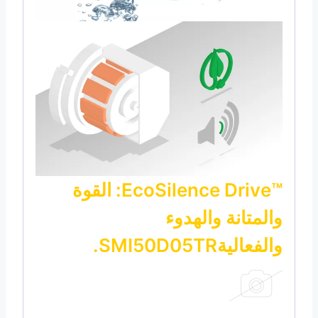
™EcoSilence Drive: القوة
والمتانة والهدوء
والفعاليةSMI50D05TR.