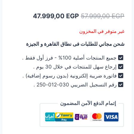
السعر
السعر
47.999,00
EGP
57.999,00
EGP
الأصلي
الحالي
غير متوفر في المخزون
هو:
هو:
شحن مجاني للطلبات فى نطاق القاهرة و الجيزة
47.999,00 EGP.
57.999,00 EGP.
جميع المنتجات أصلية 100% - فرز أول فقط .
إرجاع سهل للمنتجات في خلال 30 يوم .
فاتورة ضريبة إلكترونية (بدون رسوم إضافية) .
رقم التسجيل الضريبي 030-012-250 .
إتمام الدفع الآمن المضمون