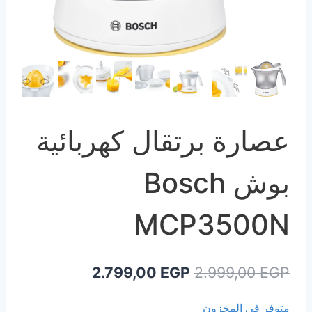
عصارة برتقال كهربائية
بوش Bosch
MCP3500N
السعر
السعر
2.799,00
EGP
2.999,00
EGP
الأصلي
الحالي
متوفر في المخزون