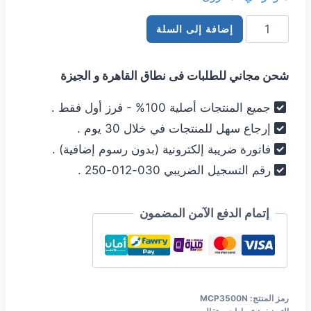
هو:
هو:
كمية
2.799,00 EGP.
2.999,00 EGP.
إضافة إلى السلة
عصارة
برتقال
شحن مجاني للطلبات فى نطاق القاهرة و الجيزة
كهربائية
بوش
جميع المنتجات أصلية 100% - فرز أول فقط .
bosch
إرجاع سهل للمنتجات في خلال 30 يوم .
MCP3500N
فاتورة ضريبة إلكترونية (بدون رسوم إضافية) .
رقم التسجيل الضريبي 030-012-250 .
إتمام الدفع الآمن المضمون
رمز المنتج:
MCP3500N