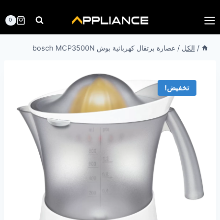
لتجاوز
لى
0
لمحتوى
/
الكل
/
عصارة برتقال كهربائية بوش bosch MCP3500N
تخفيض!