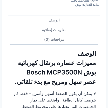
التصنيف:
عصارات برتقال
العلامة التجارية:
بوش
الوصف
معلومات إضافية
مراجعات (0)
الوصف
مميزات عصارة برتقال كهربائية
بوش Bosch MCP3500N
عصر سهل ومريح مع بدء تلقائي.
لا يمكن أن يكون الضغط أسهل وأسرع – فقط قم
بتوصيل كابل الطاقة ، واضغط على ثمار
الحمضيات التي تختارها على مخروط الضغط