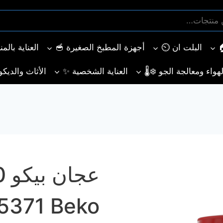
البلت ان ⏲️
أجهزة المطبخ الصغيرة 🥣
العناية بالم
هواء ومعالجة الجو ❄️🌡️
العناية الشخصية ✨
الأثاث والديكو
5371 Beko