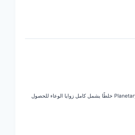
أخرج كل قطرة من المزيج حتى تلك الموجودة على جوانب الوعاء مع تقنية Planetary Mixing. تضمن تقنية Planetary Mixing خلطًا يشمل كامل زوايا الوعاء للحصول