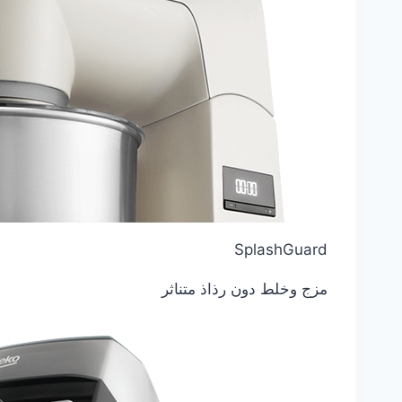
SplashGuard
مزج وخلط دون رذاذ متناثر