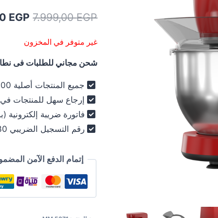
السعر
00
EGP
7.999,00
EGP
الأصلي
غير متوفر في المخزون
هو:
شحن مجاني للطلبات فى نطاق 
99,00 EGP.
جميع المنتجات أصلية 100% - فرز أول فقط .
إرجاع سهل للمنتجات في خلال 30
فاتورة ضريبة إلكترونية (ب
رقم التسجيل الضريبي 030-012-250 .
إتمام الدفع الآمن المضمو