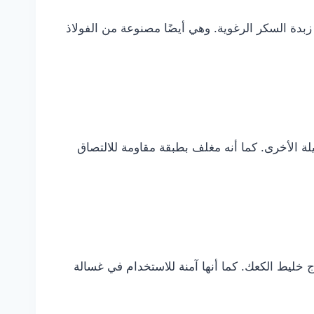
وى لمزيج زبدة السكر الرغوية. وهي أيضًا مصنوعة من الفولاذ
ين و خلط الأمزجة الثقيلة الأخرى. كما أنه مغلف بطبقة مقاومة للالتصاق
ت الرغوة وخفق البيض ومزج خليط الكعك. كما أنها آمنة للاستخدام في غسالة