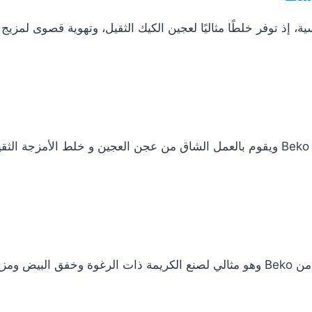
 الملحقات القياسية، إذ توفر خلطًا مثاليًا لعجين الكيك الثقيل، وتهوية قص
يأتي ملحق Dough Hook مرفقًا مع آلات المطبخ من Beko ويقوم بالعمل الشاق من عجن العج
يأتي ملحق Whisker بشكل أساسي مع آلات المطبخ من Beko وهو مثالي لصنع الكريمة ذا