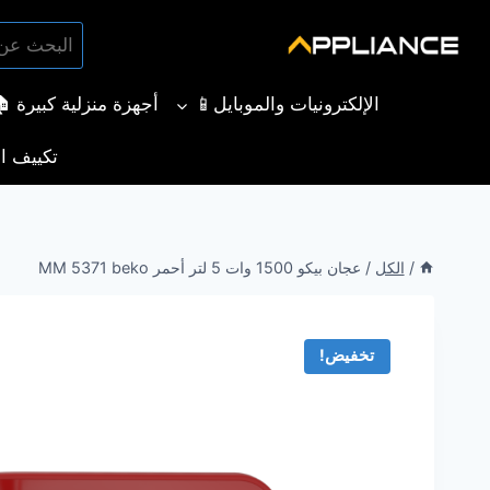
لتجاوز
البحث
لى
بحث
عن:
لمحتوى
الإلكترونيات والموبايل📱
أجهزة منزلية كبيرة 
تكييف ال
/
الكل
/
عجان بيكو 1500 وات 5 لتر أحمر MM 5371 beko
تخفيض!