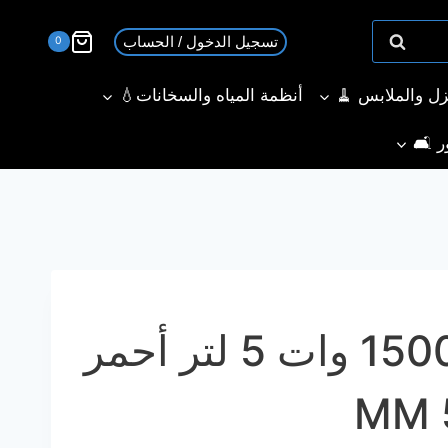
تسجيل الدخول / الحساب
0
نزل والملابس 🧹
أنظمة المياه والسخانات💧
ر 🛋️
عجان بيكو 1500 وات 5 لتر أحمر
MM 