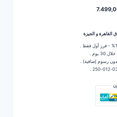
السعر
7.499,
الحالي
هو:
القاهرة و الجيزة
7.499,00 EGP.
7.9
 يوم .
دون رسوم إضافية) .
ن