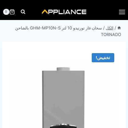
لتجاوز
لى
0
لمحتوى
/
الكل
/
سخان غاز تورنيدو 10 لتر GHM-MP10N-S بالشاحن
TORNADO
تخفيض!