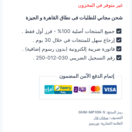
غير متوفر في المخزون
هو:
هو:
شحن مجاني للطلبات فى نطاق القاهرة و الجيزة
5.699,00 EGP.
5.999,00 EGP.
جميع المنتجات أصلية 100% - فرز أول فقط .
إرجاع سهل للمنتجات في خلال 30 يوم .
فاتورة ضريبة إلكترونية (بدون رسوم إضافية) .
رقم التسجيل الضريبي 030-012-250 .
إتمام الدفع الآمن المضمون
رمز المنتج:
GHM-MP10N-S
التصنيف:
سخان غاز
العلامة التجارية:
تورنيدو