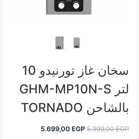
سخان غاز تورنيدو 10
لتر GHM-MP10N-S
بالشاحن TORNADO
السعر
السعر
5.699,00
EGP
5.999,00
EGP
الأصلي
الحالي