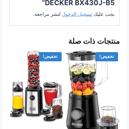
DECKER BX430J-B5”
يجب عليك
تسجيل الدخول
لنشر مراجعة.
منتجات ذات صلة
تخفيض!
تخفيض!