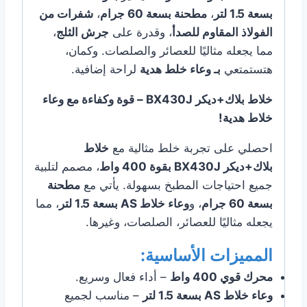
بسعة 1.5 لتر
،
مطحنة بسعة 60 جرام
،
شفرات من
الفولاذ المقاوم للصدأ
، وقدرة على
جرش الثلج
،
مما يجعله مثاليًا للعصائر والصلصات. وكمان،
هتستمتعي
بـ وعاء خلط هدية
لراحة إضافية.
خلاط بلاك+ديكر BX430J – قوة وكفاءة مع وعاء
خلاط هدية!
احصلي على تجربة خلط مثالية مع
خلاط
بلاك+ديكر BX430J بقوة 400 واط
، مصمم لتلبية
جميع احتياجات المطبخ بسهولة. يأتي مع
مطحنة
بسعة 60 جرام
، و
وعاء خلاط AS بسعة 1.5 لتر
، مما
يجعله مثاليًا للعصائر، الصلصات، وغيرها.
المميزات الأساسية:
محرك قوي 400 واط
– أداء فعال وسريع.
وعاء خلاط AS بسعة 1.5 لتر
– مناسب لجميع