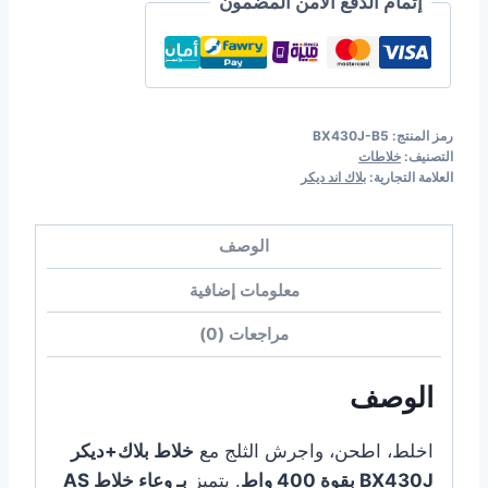
إتمام الدفع الآمن المضمون
ضمان
لمدة
عامين
BLACK
رمز المنتج:
BX430J-B5
DECKER
التصنيف:
خلاطات
BX430J-
العلامة التجارية:
بلاك اند ديكر
B5
الوصف
معلومات إضافية
مراجعات (0)
الوصف
اخلط، اطحن، واجرش الثلج مع
خلاط بلاك+ديكر
BX430J بقوة 400 واط
. يتميز
بـ وعاء خلاط AS