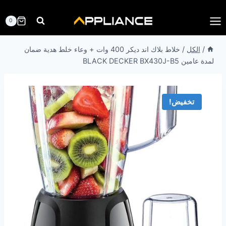
لتجاوز
لى
0
لمحتوى
/
الكل
/
خلاط بلاك اند ديكر 400 وات + وعاء خلط هدية ضمان
لمدة عامين BLACK DECKER BX430J-B5
تخفيض!