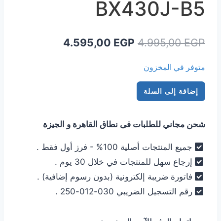
BX430J-B5
السعر
السعر
4.595,00
EGP
4.995,00
EGP
الأصلي
الحالي
متوفر في المخزون
هو:
هو:
كمية
4.595,00 EGP.
4.995,00 EGP.
إضافة إلى السلة
خلاط
بلاك
شحن مجاني للطلبات فى نطاق القاهرة و الجيزة
اند
ديكر
جميع المنتجات أصلية 100% - فرز أول فقط .
400
إرجاع سهل للمنتجات في خلال 30 يوم .
وات
فاتورة ضريبة إلكترونية (بدون رسوم إضافية) .
+
رقم التسجيل الضريبي 030-012-250 .
وعاء
خلط
هدية