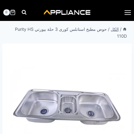
لتجاوز
لى
0
لمحتوى
/
الكل
/
حوض مطبخ استانلس كورى 3 حلة بيورتي Purity HS
110D