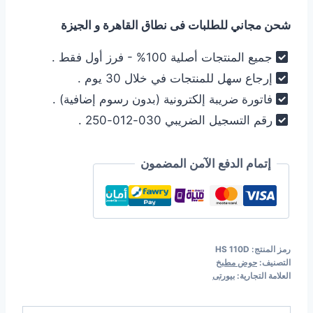
مطبخ
شحن مجاني للطلبات فى نطاق القاهرة و الجيزة
استانلس
كورى
جميع المنتجات أصلية 100% - فرز أول فقط .
3
إرجاع سهل للمنتجات في خلال 30 يوم .
حلة
فاتورة ضريبة إلكترونية (بدون رسوم إضافية) .
بيورتي
رقم التسجيل الضريبي 030-012-250 .
Purity
HS
110D
إتمام الدفع الآمن المضمون
رمز المنتج:
HS 110D
التصنيف:
حوض مطبخ
العلامة التجارية:
بيورتى