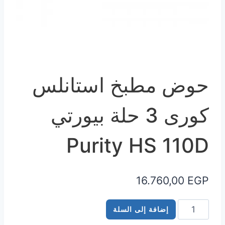
حوض مطبخ استانلس
كورى 3 حلة بيورتي
Purity HS 110D
16.760,00
EGP
كمية
إضافة إلى السلة
حوض