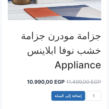
جزامة مودرن جزامة
خشب نوفا ابلاينس
Appliance
السعر
السعر
10.990,00
EGP
11.499,00
EGP
الأصلي
الحالي
كمية
إضافة إلى السلة
هو:
هو:
جزامة
10.990,00 EGP.
11.499,00 EGP.
مودرن