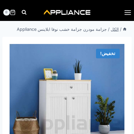
لتجاوز
لى
0
لمحتوى
/
الكل
/
جزامة مودرن جزامة خشب نوفا ابلاينس Appliance
تخفيض!