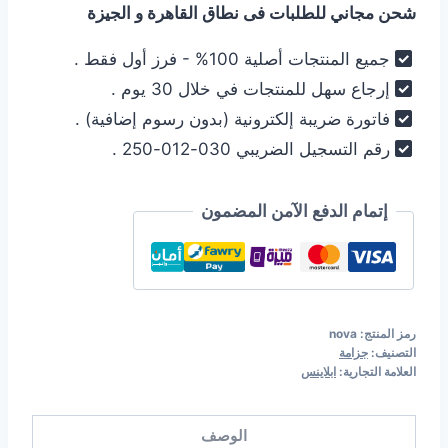
شحن مجاني للطلبات فى نطاق القاهرة و الجيزة
جزامة
خشب
جميع المنتجات أصلية 100% - فرز أول فقط .
نوفا
إرجاع سهل للمنتجات في خلال 30 يوم .
ابلاينس
فاتورة ضريبة إلكترونية (بدون رسوم إضافية) .
Appliance
رقم التسجيل الضريبي 030-012-250 .
إتمام الدفع الآمن المضمون
رمز المنتج:
nova
التصنيف:
جزامة
العلامة التجارية:
ابلاينس
الوصف