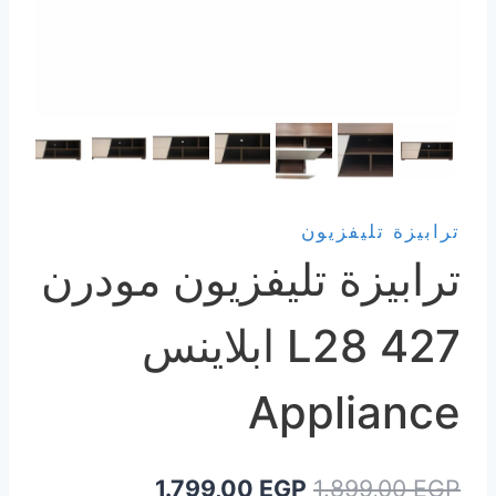
ترابيزة تليفزيون
ترابيزة تليفزيون مودرن
427 L28 ابلاينس
Appliance
السعر
السعر
1.799,00
EGP
1.899,00
EGP