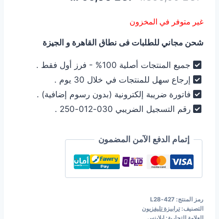
الأصلي
الحالي
غير متوفر في المخزون
هو:
هو:
شحن مجاني للطلبات فى نطاق القاهرة و الجيزة
1.799,00 EGP.
1.899,00 EGP.
جميع المنتجات أصلية 100% - فرز أول فقط .
إرجاع سهل للمنتجات في خلال 30 يوم .
فاتورة ضريبة إلكترونية (بدون رسوم إضافية) .
رقم التسجيل الضريبي 030-012-250 .
إتمام الدفع الآمن المضمون
رمز المنتج:
427-L28
التصنيف:
ترابيزة تليفزيون
العلامة التجارية:
ابلاينس