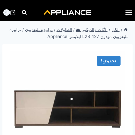
لتجاوز
لى
0
لمحتوى
/
الكل
/
الأثاث والديكور 🛋️
/
الطاولات
/
ترابيزة تليفزيون
/
ترابيزة
تليفزيون مودرن 427 L28 ابلاينس Appliance
تخفيض!