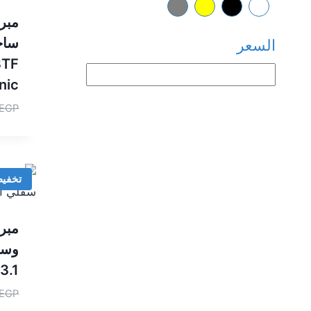
مبرد
السعر
8TF
nic
EGP
تخفي
مبرد
وسا
3.1
EGP