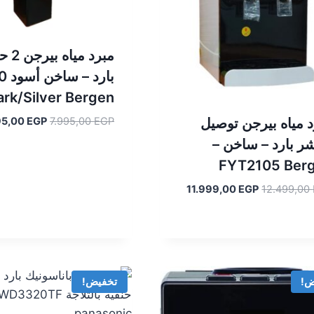
مبرد ميا
بارد
ark/Silver Bergen
السعر
95,00
EGP
7.995,00
EGP
 مياه بيرجن توصيل
الأصلي
ر بارد – ساخن –
هو:
FYT2105 Ber
7.995,00 EGP.
السعر
السعر
11.999,00
EGP
12.499,00
الأصلي
الحالي
هو:
هو:
11.999,00 EGP.
12.499,00 EGP.
ض!
تخفيض!