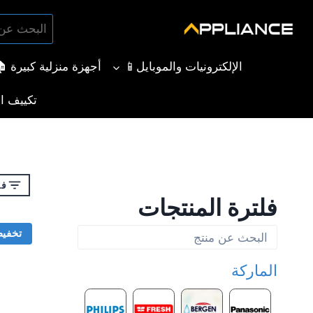
لتجاوز
البحث
لى
بحث
عن:
لمحتوى
الإلكترونيات والموبايل📱
أجهزة منزلية كبيرة 
تكييف ال
فل
فلترة المنتجات
تخفي
الماركة