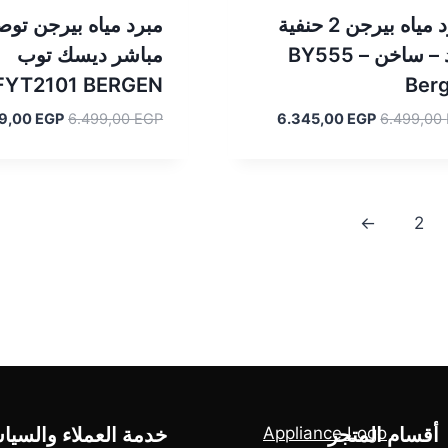
مبرد مياه بيرجن 2 حنفية
مبرد مياه بيرجن توص
بارد – ساخن – BY555
مباشر ديسك توب
FYT2101 BERGEN
Ber
السعر
السعر
السعر
99,00
EGP
6.499,00
EGP
6.345,00
EGP
6.499,00
الأصلي
الحالي
الأصلي
هو:
هو:
هو:
6.499,00 EGP.
6.345,00 EGP.
6.499,00 EGP.
←
2
أقسام المتجر
خدمة العملاء والسيا