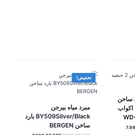
تخفيض!
د ساخن
مبرد مياه بيرجن
 اكواب
BY509Silver/Black بارد
WD-
ساخن BERGEN
السعر
7.8
الحالي