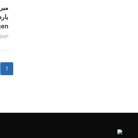
gen
EGP
1