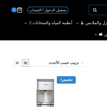
تسجيل الدخول / الحساب
0
نزل والملابس 🧹
أنظمة المياه والسخانات💧
ر 🛋️
تخفيض!