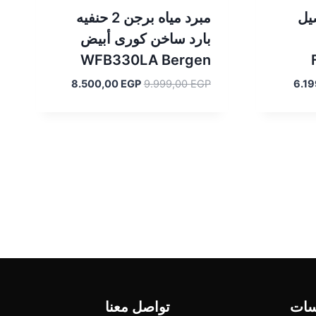
يل
مبرد مياه برجن 2 حنفيه
بارد ساخن كورى أبيض
WFB330LA Bergen
السعر
السعر
السعر
8.500,00
EGP
9.999,00
EGP
6.1
الحالي
الأصلي
الحالي
هو:
هو:
هو:
8.500,00 EGP.
9.999,00 EGP.
6.199,00 EGP.
سات
تواصل معنا