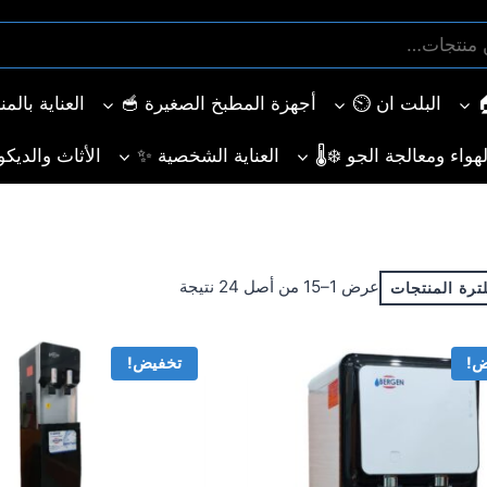
البلت ان ⏲️
أجهزة المطبخ الصغيرة 🥣
العناية بالم
هواء ومعالجة الجو ❄️🌡️
العناية الشخصية ✨
الأثاث والديكو
تم
عرض 1–15 من أصل 24 نتيجة
ترة المنتجات
الفرز
حسب
ض!
تخفيض!
الأحدث