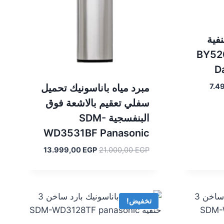
ه بيرجن 2 حنفية
 – ساخن أسود BY520
D
السعر
7.4
مبرد مياه باناسونيك تحميل
الحالي
سفلي تعقيم بالاشعة فوق
هو:
البنفسجية SDM-
7.495,00 EGP.
WD3531BF Panasonic
السعر
السعر
13.999,00
EGP
21.000,00
EGP
الأصلي
الحالي
هو:
هو:
13.999,00 EGP.
21.000,00 EGP.
تخفيض!