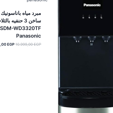
مبرد مياه باناسونيك 
ساخن 3 حنفيه بالثل
SDM-WD3320TF
Panasonic
السعر
9,00
EGP
10.999,00
EGP
الأصلي
هو:
.999,00 EGP.