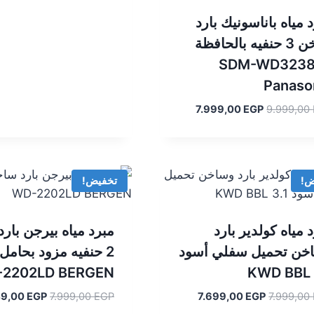
 مياه باناسونيك بارد
ساخن 3 حنفيه بالحافظة
SDM-WD323
Panaso
السعر
السعر
7.999,00
EGP
9.999,00
الأصلي
الحالي
هو:
هو:
7.999,00 EGP.
9.999,00 EGP.
ض!
تخفيض!
 مياه كولدير بارد
مبرد مياه بيرجن بار
خن تحميل سفلي أسود
2 حنفيه مزود بحامل
2202LD BERGEN
KWD BBL 
السعر
السعر
السعر
49,00
EGP
7.999,00
EGP
7.699,00
EGP
7.999,00
الأصلي
الحالي
الأصلي