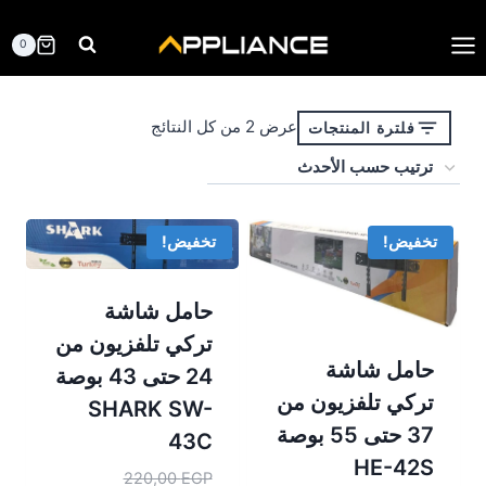
لتجاوز
لى
0
لمحتوى
تم
عرض ⁦2⁩ من كل النتائج
فلترة المنتجات
الفرز
حسب
الأحدث
تخفيض!
تخفيض!
حامل شاشة
تركي تلفزيون من
حامل شاشة
24 حتى 43 بوصة
تركي تلفزيون من
SHARK SW-
37 حتى 55 بوصة
43C
HE-42S
السعر
220,00
EGP