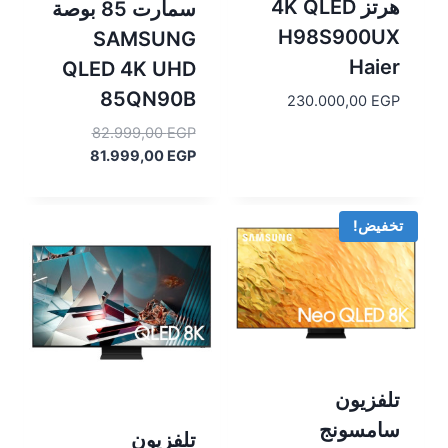
هرتز 4K QLED
سمارت 85 بوصة
H98S900UX
SAMSUNG
Haier
QLED 4K UHD
85QN90B
230.000,00
EGP
السعر
82.999,00
EGP
السعر
الأصلي
81.999,00
EGP
هو:
الحالي
هو:
82.999,00 EGP.
81.999,00 EGP.
تخفيض!
تلفزيون
سامسونج
تلفزيون