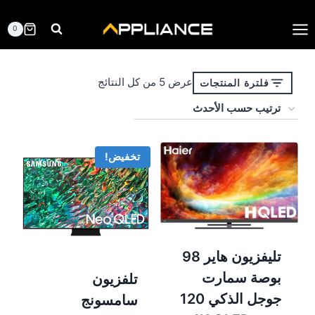
لتجاوز
لى
0
لمحتوى
تم
عرض ⁦5⁩ من كل النتائج
فلترة المنتجات
الفرز
حسب
الأحدث
تخفيض!
تليفزيون هاير 98
بوصة سمارت
تلفزيون
جوجل الذكي 120
سامسونج