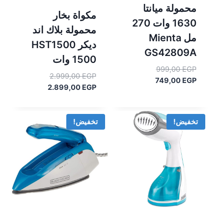
محمولة ميانتا
مكواة بخار
1630 وات 270
محمولة بلاك اند
مل Mienta
ديكر HST1500
GS42809A
1500 وات
السعر
999,00
EGP
السعر
2.999,00
EGP
السعر
الأصلي
749,00
EGP
السعر
الأصلي
2.899,00
EGP
هو:
الحالي
هو:
الحالي
هو:
999,00 EGP.
هو:
2.999,00 EGP.
749,00 EGP.
2.899,00 EGP.
تخفيض!
تخفيض!