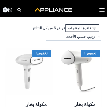
لتجاوز
لى
0
لمحتوى
تم
عرض ⁦6⁩ من كل النتائج
فلترة المنتجات
الفرز
حسب
الأحدث
تخفيض!
تخفيض!
مكواة بخار
مكواة بخار