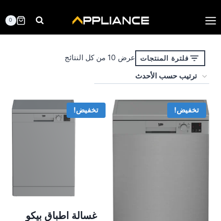
لتجاوز
لى
0
لمحتوى
تم
عرض ⁦10⁩ من كل النتائج
فلترة المنتجات
الفرز
حسب
الأحدث
تخفيض!
تخفيض!
غسالة اطباق بيكو