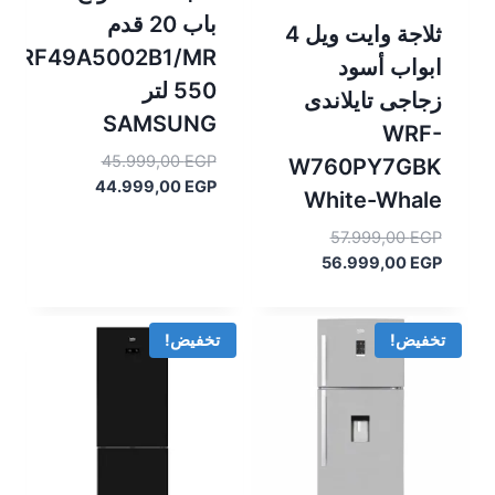
باب 20 قدم
ثلاجة وايت ويل 4
RF49A5002B1/MR
ابواب أسود
550 لتر
زجاجى تايلاندى
SAMSUNG
WRF-
السعر
45.999,00
EGP
W760PY7GBK
السعر
الأصلي
44.999,00
EGP
White-Whale
هو:
الحالي
هو:
45.999,00 EGP.
السعر
57.999,00
EGP
44.999,00 EGP.
الأصلي
السعر
56.999,00
EGP
هو:
الحالي
هو:
57.999,00 EGP.
56.999,00 EGP.
تخفيض!
تخفيض!