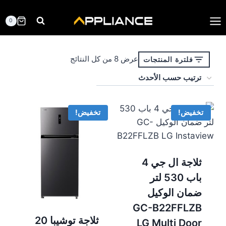
لتجاوز
لى
0
لمحتوى
تم
عرض ⁦8⁩ من كل النتائج
فلترة المنتجات
الفرز
حسب
الأحدث
تخفيض!
تخفيض!
ثلاجة ال جي 4
باب 530 لتر
ضمان الوكيل
GC-B22FFLZB
ثلاجة توشيبا 20
LG Multi Door