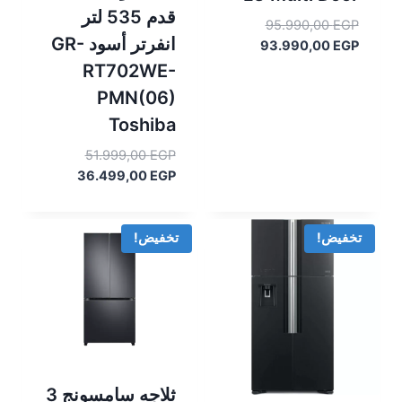
قدم 535 لتر
السعر
95.990,00
EGP
انفرتر أسود GR-
السعر
الأصلي
93.990,00
EGP
هو:
الحالي
RT702WE-
هو:
95.990,00 EGP.
PMN(06)
93.990,00 EGP.
Toshiba
السعر
51.999,00
EGP
الأصلي
السعر
36.499,00
EGP
هو:
الحالي
هو:
51.999,00 EGP.
36.499,00 EGP.
تخفيض!
تخفيض!
ثلاجه سامسونج 3