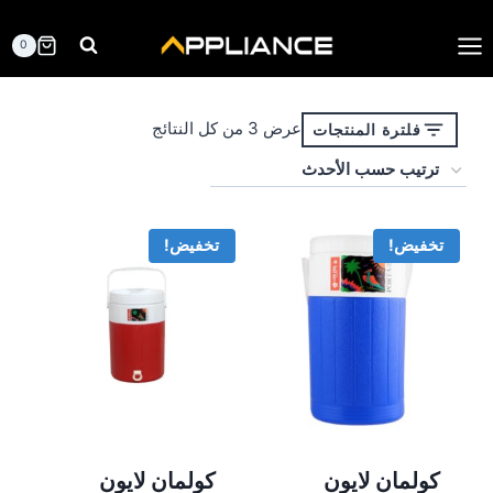
لتجاوز
لى
0
لمحتوى
تم
عرض ⁦3⁩ من كل النتائج
فلترة المنتجات
الفرز
حسب
الأحدث
تخفيض!
تخفيض!
كولمان لايون
كولمان لايون