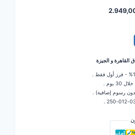
السعر
2.949,0
الحالي
هو:
2.949,00 EGP.
3.24
القاهرة و الجيزة
 يوم .
دون رسوم إضافية) .
ن