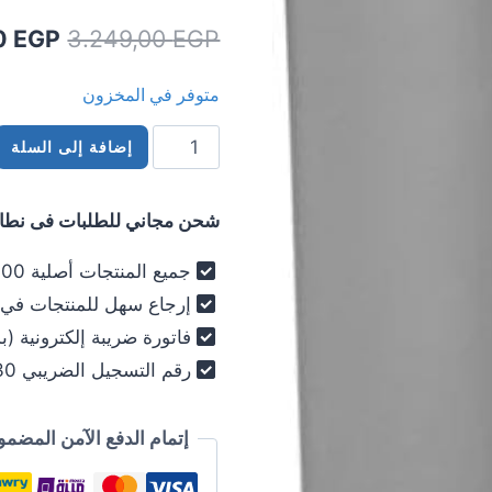
السعر
0
EGP
3.249,00
EGP
الأصلي
متوفر في المخزون
هو:
كمية
9,00 EGP.
إضافة إلى السلة
فلتر
مياه
شحن مجاني للطلبات فى نطاق 
باناسونيك
رمادي
جميع المنتجات أصلية 100% - فرز أول فقط .
TK-
إرجاع سهل للمنتجات في خلال 30
CS200
فاتورة ضريبة إلكترونية (ب
panasonic
رقم التسجيل الضريبي 030-012-250 .
إتمام الدفع الآمن المضمو