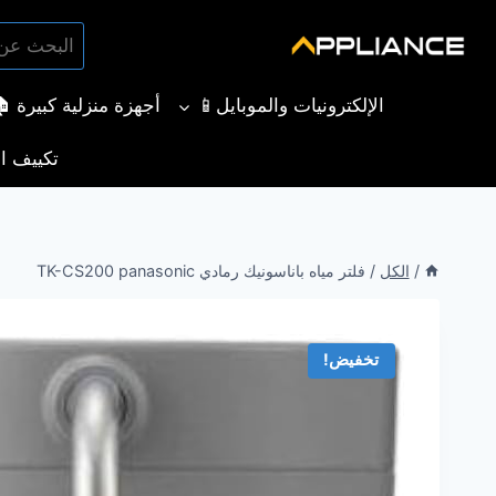
لتجاوز
البحث
لى
بحث
عن:
لمحتوى
الإلكترونيات والموبايل📱
أجهزة منزلية كبيرة 
تكييف ال
/
الكل
/
فلتر مياه باناسونيك رمادي TK-CS200 panasonic
تخفيض!