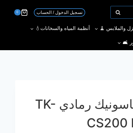
مياه
تسجيل الدخول / الحساب
باناسونيك
0
رمادي
نزل والملابس 🧹
أنظمة المياه والسخانات💧
TK-
CS200
ر 🛋️
panasonic
فلتر مياه باناسونيك رمادي TK-
CS200 