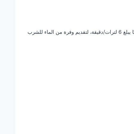
إن الماء المنقى الذي يخرج في شكل قطرات فقط ليس مثاليًا لمهام المطبخ الكثيرة. ينتج TK-CS200 معدل تدفق عاليًا يبلغ 6 لترات/دقيقة، لتقديم وفرة من الماء للشرب