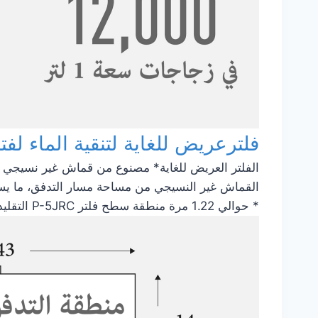
فلترعريض للغاية لتنقية الماء لفت
الفلتر العريض للغاية* مصنوع من قماش غير نسيجي و
القماش غير النسيجي من مساحة مسار التدفق، ما يساهم
* حوالي 1.22 مرة منطقة سطح فلتر P-5JRC التقليدي.